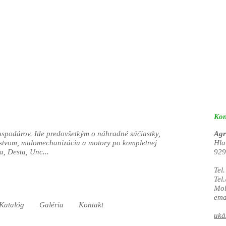
Kon
ospodárov. Ide predovšetkým o náhradné súčiastky,
Agr
nstvom, malomechanizáciu a motory po kompletnej
Hla
a, Desta, Unc...
929
Tel
Tel
Mob
ema
Katalóg
Galéria
Kontakt
uká