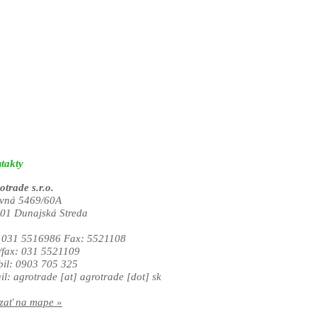
takty
otrade s.r.o.
vná 5469/60A
01 Dunajská Streda
. 031 5516986 Fax: 5521108
./fax: 031 5521109
il: 0903 705 325
il:
agrotrade
[at]
agrotrade [dot] sk
zať na mape »