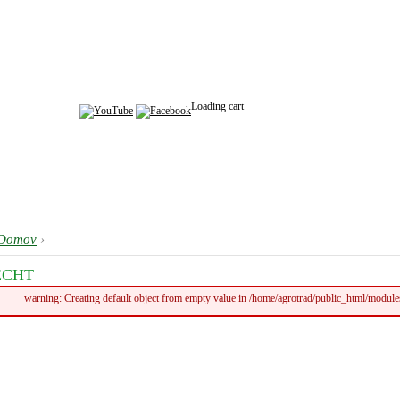
Loading cart
Domov
›
ECHT
warning: Creating default object from empty value in /home/agrotrad/public_html/modul