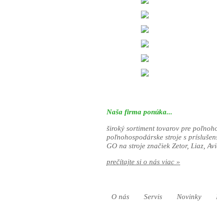
Naša firma ponúka...
široký sortiment tovarov pre poľnoh
poľnohospodárske stroje s prísluše
GO na stroje značiek Zetor, Liaz, Avi
prečítajte si o nás viac »
O nás
Servis
Novinky