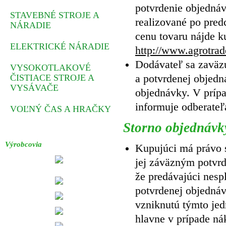
potvrdenie objednávk
STAVEBNÉ STROJE A
realizované po pred
NÁRADIE
cenu tovaru nájde 
ELEKTRICKÉ NÁRADIE
http://www.agrotrad
Dodávateľ sa zaväzu
VYSOKOTLAKOVÉ
ČISTIACE STROJE A
a potvrdenej objedn
VYSÁVAČE
objednávky. V prípa
informuje odberateľ
VOĽNÝ ČAS A HRAČKY
Storno objednávk
Výrobcovia
Kupujúci má právo 
jej záväzným potvr
že predávajúci nesp
potvrdenej objedná
vzniknutú týmto jed
hlavne v prípade ná