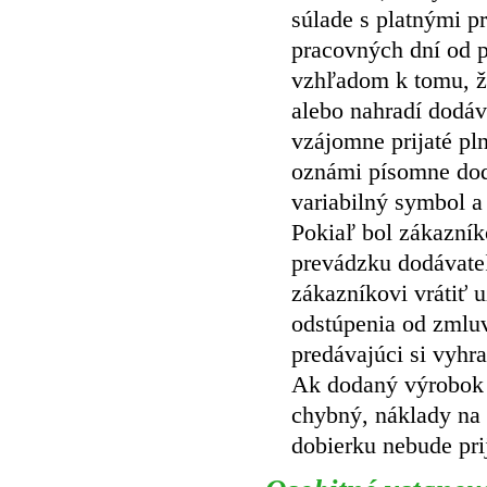
súlade s platnými p
pracovných dní od p
vzhľadom k tomu, že
alebo nahradí dodáv
vzájomne prijaté pl
oznámi písomne dodá
variabilný symbol a
Pokiaľ bol zákazník
prevádzku dodávate
zákazníkovi vrátiť 
odstúpenia od zmluv
predávajúci si vyhr
Ak dodaný výrobok 
chybný, náklady na 
dobierku nebude pri