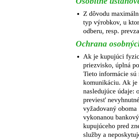
Osobitné ustanov
Z dôvodu maximálne
typ výrobkov, u kto
odberu, resp. prevza
Ochrana osobnýc
Ak je kupujúci fyzic
priezvisko, úplná po
Tieto informácie sú
komunikáciu. Ak je k
nasledujúce údaje:
previesť nevyhnutné
vyžadovaný oboma s
vykonanou bankovým
kupujúceho pred zne
služby a neposkytuj