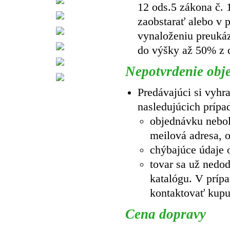
12 ods.5 zákona č. 
zaobstarať alebo v p
vynaloženiu preuká
do výšky až 50% z c
Nepotvrdenie obj
Predávajúci si vyhr
nasledujúcich prípa
objednávku nebol
meilová adresa, 
chýbajúce údaje o
tovar sa už nedo
katalógu. V prípa
kontaktovať kup
Cena dopravy