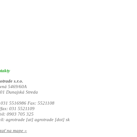
takty
otrade s.r.o.
vná 5469/60A
01 Dunajská Streda
. 031 5516986 Fax: 5521108
./fax: 031 5521109
il: 0903 705 325
il:
agrotrade
[at]
agrotrade [dot] sk
zať na mape »