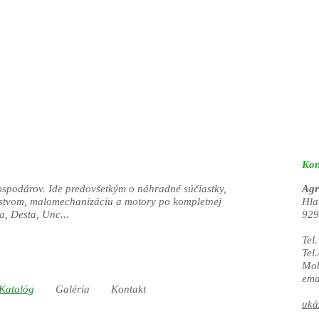
Kon
ospodárov. Ide predovšetkým o náhradné súčiastky,
Agr
nstvom, malomechanizáciu a motory po kompletnej
Hla
a, Desta, Unc...
929
Tel
Tel
Mob
ema
Katalóg
Galéria
Kontakt
uká