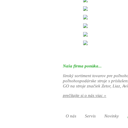
Naša firma ponúka...
široký sortiment tovarov pre poľnoh
poľnohospodárske stroje s prísluše
GO na stroje značiek Zetor, Liaz, Avi
prečítajte si o nás viac »
O nás
Servis
Novinky